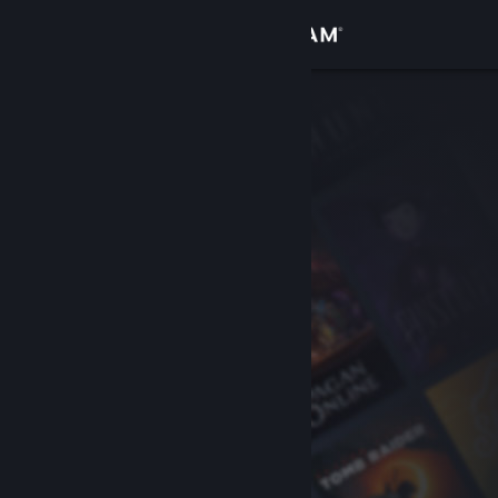
Anmelden
Shop
Community
Info
Support
Sprache ändern
Steam-Mobile-App herunterladen
Desktopversion anzeigen