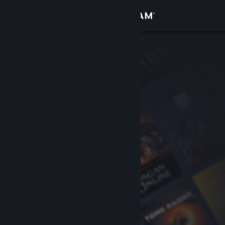
Anmelden
Shop
Community
Info
Support
Sprache ändern
Steam-Mobile-App herunterladen
Desktopversion anzeigen