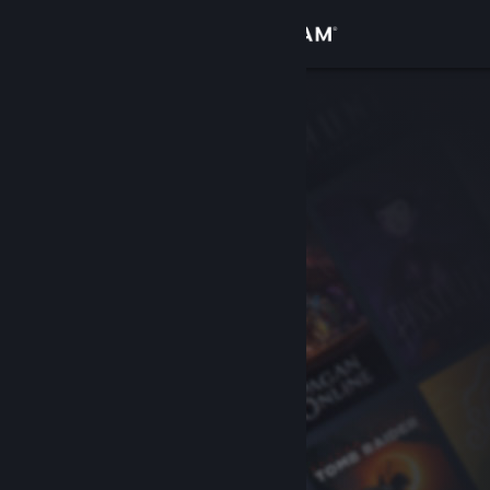
Anmelden
Shop
Community
Info
Support
Sprache ändern
Steam-Mobile-App herunterladen
Desktopversion anzeigen