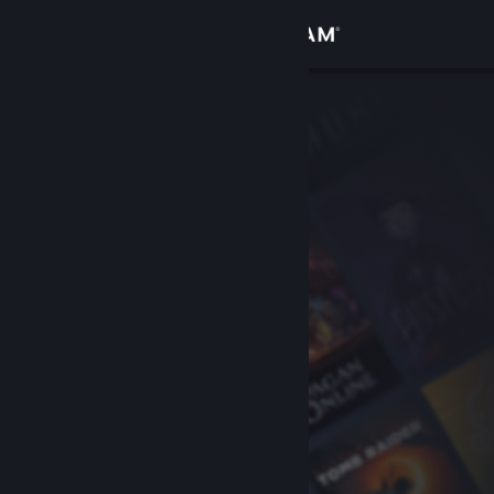
Anmelden
Shop
Community
Info
Support
Sprache ändern
Steam-Mobile-App herunterladen
Desktopversion anzeigen