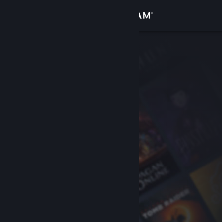
Anmelden
Shop
Community
Info
Support
Sprache ändern
Steam-Mobile-App herunterladen
Desktopversion anzeigen