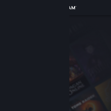
Anmelden
Shop
Community
Info
Support
Sprache ändern
Steam-Mobile-App herunterladen
Desktopversion anzeigen