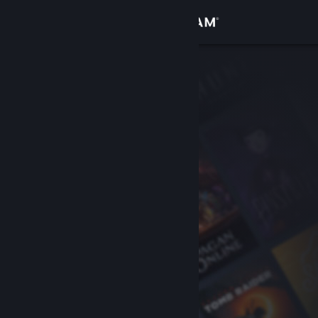
Anmelden
Shop
Community
Info
Support
Sprache ändern
Steam-Mobile-App herunterladen
Desktopversion anzeigen