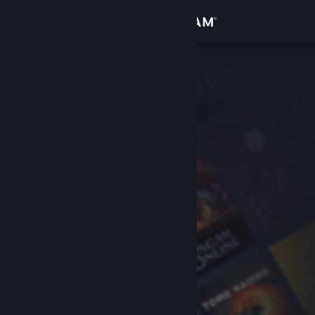
Anmelden
Shop
Community
Info
Support
Sprache ändern
Steam-Mobile-App herunterladen
Desktopversion anzeigen