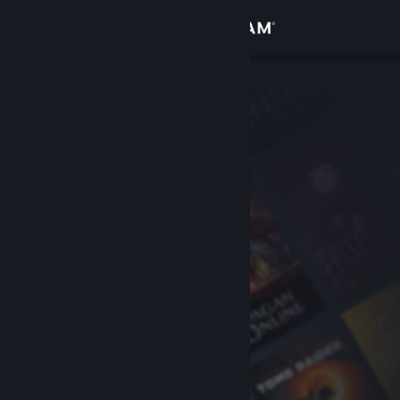
Anmelden
Shop
Community
Info
Support
Sprache ändern
Steam-Mobile-App herunterladen
Desktopversion anzeigen