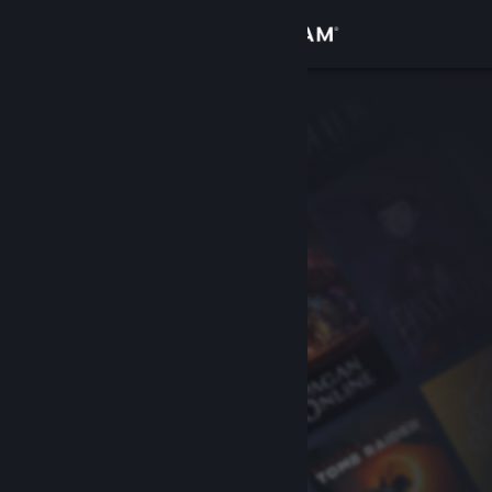
Anmelden
Shop
Community
Info
Support
Sprache ändern
Steam-Mobile-App herunterladen
Desktopversion anzeigen