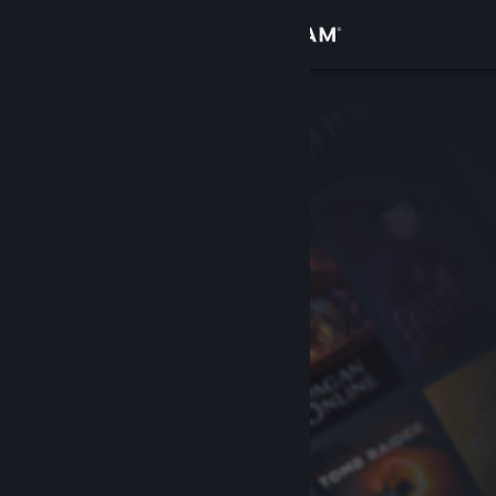
Anmelden
Shop
Community
Info
Support
Sprache ändern
Steam-Mobile-App herunterladen
Desktopversion anzeigen