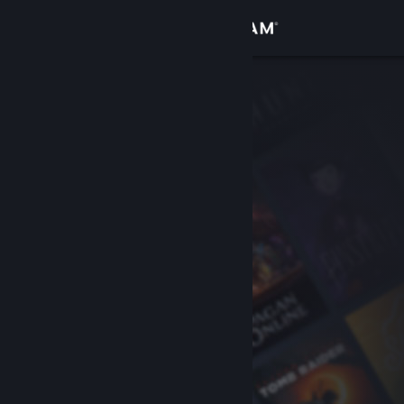
Anmelden
Shop
Community
Info
Support
Sprache ändern
Steam-Mobile-App herunterladen
Desktopversion anzeigen