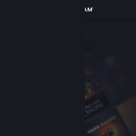
Anmelden
Shop
Community
Info
Support
Sprache ändern
Steam-Mobile-App herunterladen
Desktopversion anzeigen