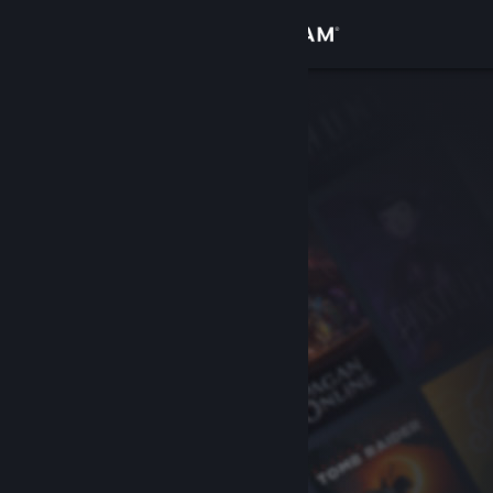
Anmelden
Shop
Community
Info
Support
Sprache ändern
Steam-Mobile-App herunterladen
Desktopversion anzeigen