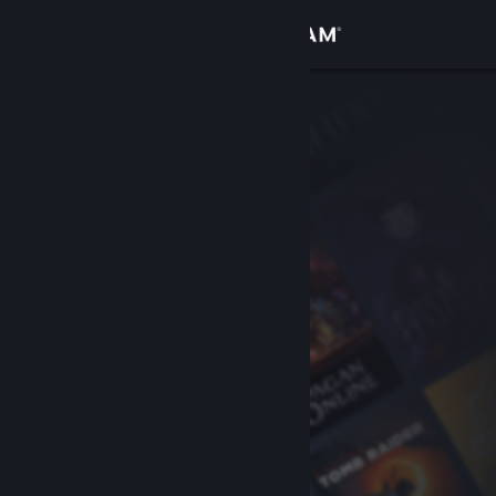
Anmelden
Shop
Community
Info
Support
Sprache ändern
Steam-Mobile-App herunterladen
Desktopversion anzeigen