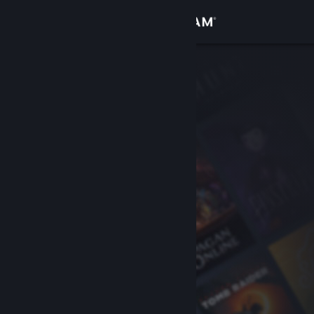
Anmelden
Shop
Community
Info
Support
Sprache ändern
Steam-Mobile-App herunterladen
Desktopversion anzeigen