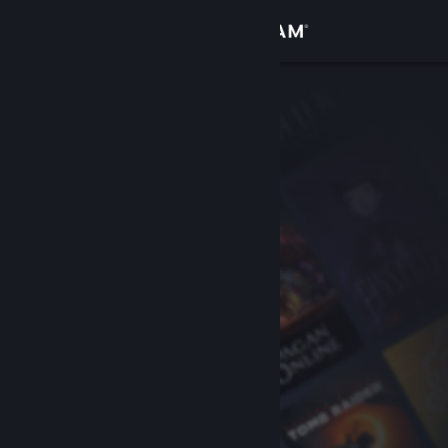
Anmelden
Shop
Community
Info
Support
Sprache ändern
Steam-Mobile-App herunterladen
Desktopversion anzeigen