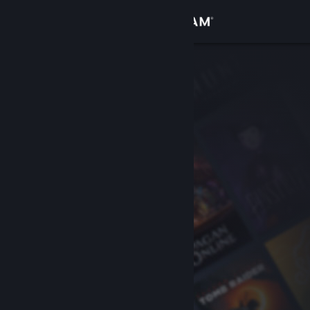
Anmelden
Shop
Community
Info
Support
Sprache ändern
Steam-Mobile-App herunterladen
Desktopversion anzeigen