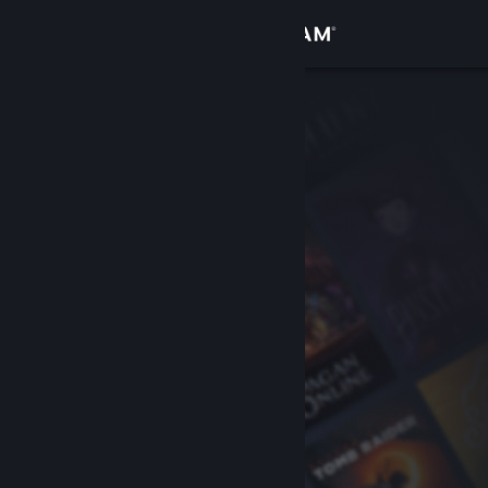
Anmelden
Shop
Community
Info
Support
Sprache ändern
Steam-Mobile-App herunterladen
Desktopversion anzeigen