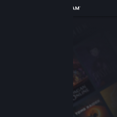
Anmelden
Shop
Community
Info
Support
Sprache ändern
Steam-Mobile-App herunterladen
Desktopversion anzeigen