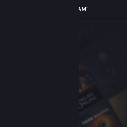
Anmelden
Shop
Community
Info
Support
Sprache ändern
Steam-Mobile-App herunterladen
Desktopversion anzeigen