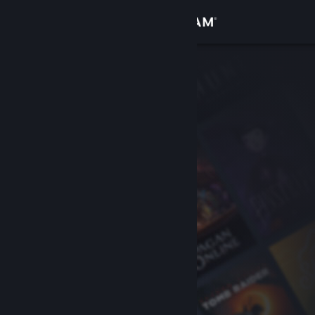
Anmelden
Shop
Community
Info
Support
Sprache ändern
Steam-Mobile-App herunterladen
Desktopversion anzeigen