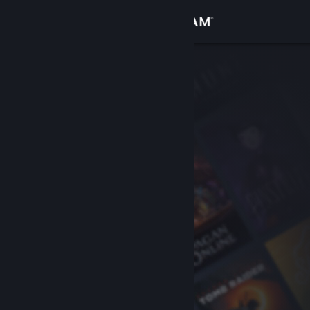
Anmelden
Shop
Community
Info
Support
Sprache ändern
Steam-Mobile-App herunterladen
Desktopversion anzeigen