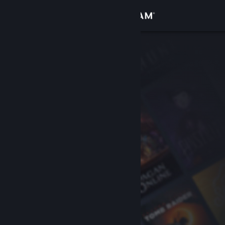
Anmelden
Shop
Community
Info
Support
Sprache ändern
Steam-Mobile-App herunterladen
Desktopversion anzeigen