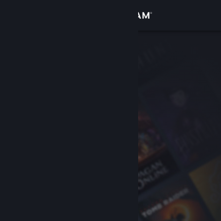
Anmelden
Shop
Community
Info
Support
Sprache ändern
Steam-Mobile-App herunterladen
Desktopversion anzeigen