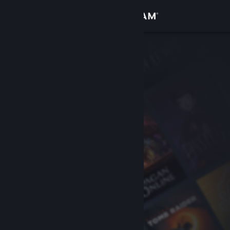
Anmelden
Shop
Community
Info
Support
Sprache ändern
Steam-Mobile-App herunterladen
Desktopversion anzeigen