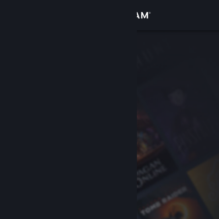
Anmelden
Shop
Community
Info
Support
Sprache ändern
Steam-Mobile-App herunterladen
Desktopversion anzeigen