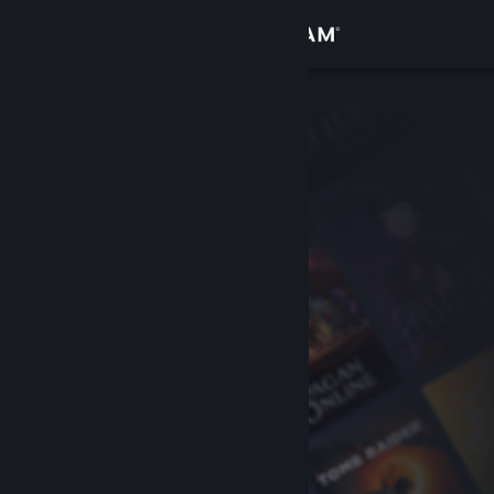
Anmelden
Shop
Community
Info
Support
Sprache ändern
Steam-Mobile-App herunterladen
Desktopversion anzeigen