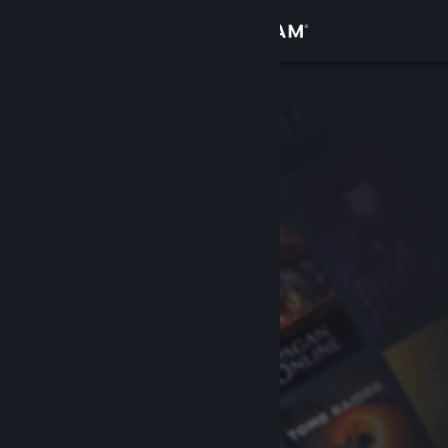
Anmelden
Shop
Community
Info
Support
Sprache ändern
Steam-Mobile-App herunterladen
Desktopversion anzeigen