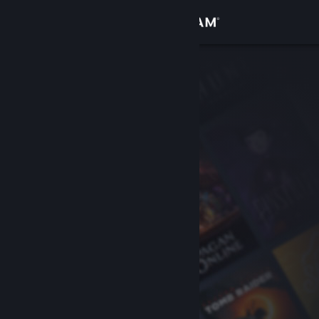
Anmelden
Shop
Community
Info
Support
Sprache ändern
Steam-Mobile-App herunterladen
Desktopversion anzeigen