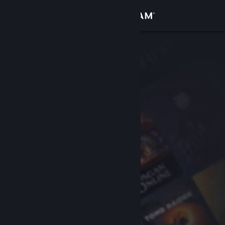
Anmelden
Shop
Community
Info
Support
Sprache ändern
Steam-Mobile-App herunterladen
Desktopversion anzeigen