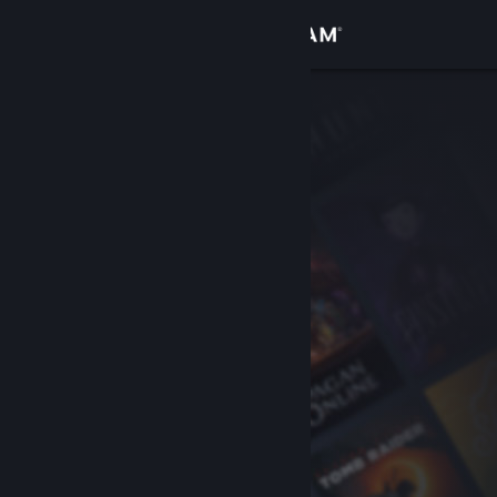
Anmelden
Shop
Community
Info
Support
Sprache ändern
Steam-Mobile-App herunterladen
Desktopversion anzeigen