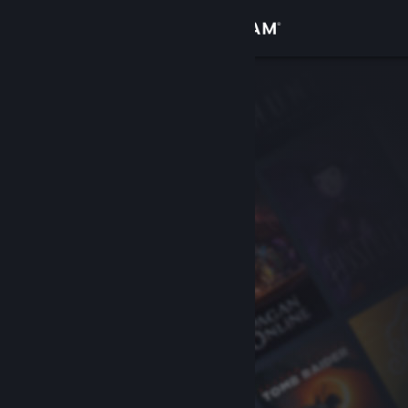
Anmelden
Shop
Community
Info
Support
Sprache ändern
Steam-Mobile-App herunterladen
Desktopversion anzeigen