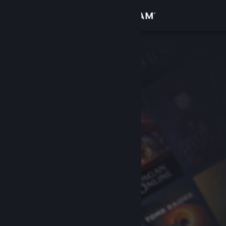
Anmelden
Shop
Community
Info
Support
Sprache ändern
Steam-Mobile-App herunterladen
Desktopversion anzeigen