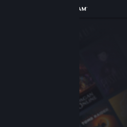
Anmelden
Shop
Community
Info
Support
Sprache ändern
Steam-Mobile-App herunterladen
Desktopversion anzeigen