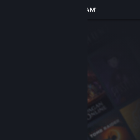
Anmelden
Shop
Community
Info
Support
Sprache ändern
Steam-Mobile-App herunterladen
Desktopversion anzeigen