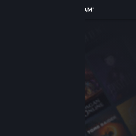
Anmelden
Shop
Community
Info
Support
Sprache ändern
Steam-Mobile-App herunterladen
Desktopversion anzeigen