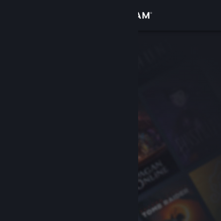
Anmelden
Shop
Community
Info
Support
Sprache ändern
Steam-Mobile-App herunterladen
Desktopversion anzeigen