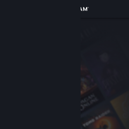
Anmelden
Shop
Community
Info
Support
Sprache ändern
Steam-Mobile-App herunterladen
Desktopversion anzeigen