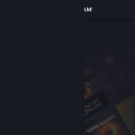
Anmelden
Shop
Community
Info
Support
Sprache ändern
Steam-Mobile-App herunterladen
Desktopversion anzeigen