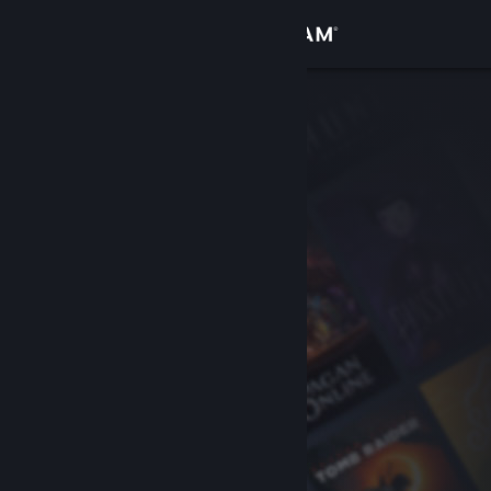
Anmelden
Shop
Community
Info
Support
Sprache ändern
Steam-Mobile-App herunterladen
Desktopversion anzeigen