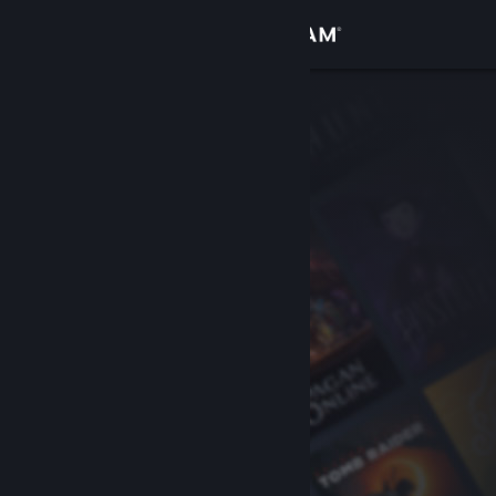
Anmelden
Shop
Community
Info
Support
Sprache ändern
Steam-Mobile-App herunterladen
Desktopversion anzeigen