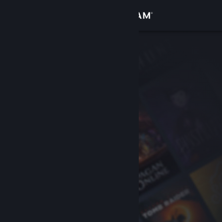
Anmelden
Shop
Community
Info
Support
Sprache ändern
Steam-Mobile-App herunterladen
Desktopversion anzeigen