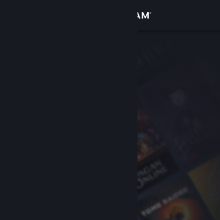
Anmelden
Shop
Community
Info
Support
Sprache ändern
Steam-Mobile-App herunterladen
Desktopversion anzeigen