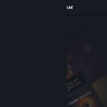
Anmelden
Shop
Community
Info
Support
Sprache ändern
Steam-Mobile-App herunterladen
Desktopversion anzeigen