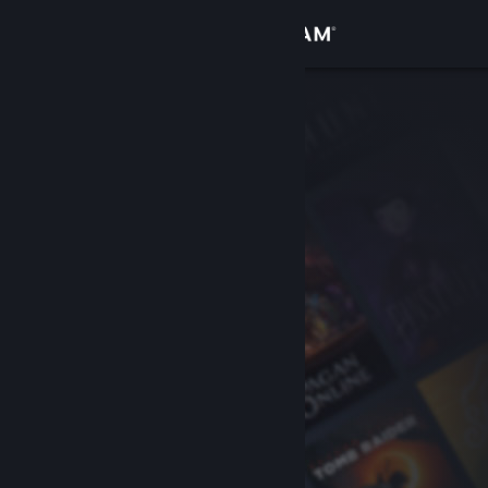
Anmelden
Shop
Community
Info
Support
Sprache ändern
Steam-Mobile-App herunterladen
Desktopversion anzeigen