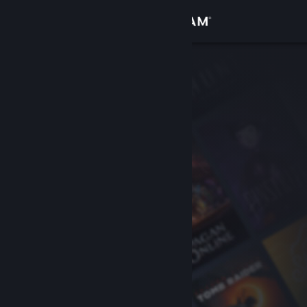
Anmelden
Shop
Community
Info
Support
Sprache ändern
Steam-Mobile-App herunterladen
Desktopversion anzeigen