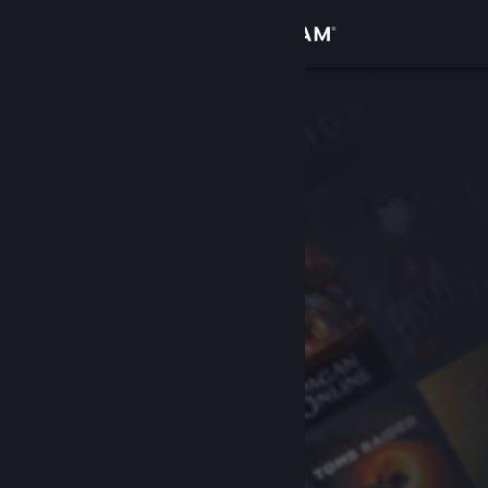
Anmelden
Shop
Community
Info
Support
Sprache ändern
Steam-Mobile-App herunterladen
Desktopversion anzeigen