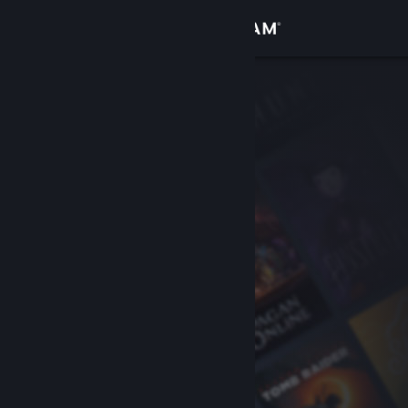
Anmelden
Shop
Community
Info
Support
Sprache ändern
Steam-Mobile-App herunterladen
Desktopversion anzeigen