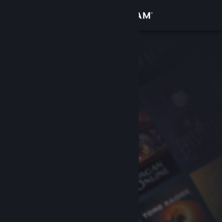
Anmelden
Shop
Community
Info
Support
Sprache ändern
Steam-Mobile-App herunterladen
Desktopversion anzeigen